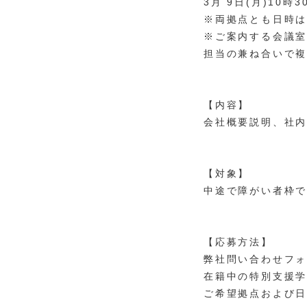
3月 9日(月)10時
※両拠点とも日時
※ご案内する会議室
担当の兼ね合いで
【内容】
会社概要説明、社
【対象】
中途で障がい者枠
【応募方法】
弊社問い合わせフ
在籍中の特別支援
ご希望拠点および